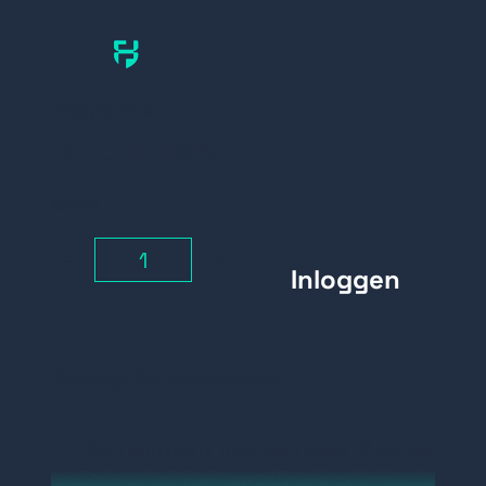
Prijs per stuk
Inloggen
Aantal
-
+
Belangrijke kenmerken:
Een simkaart met een vast IP adres
De simkaart wordt geleverd met 20