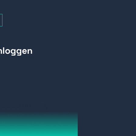
+
amwerend UL94-V0)
 installatie voor montage in