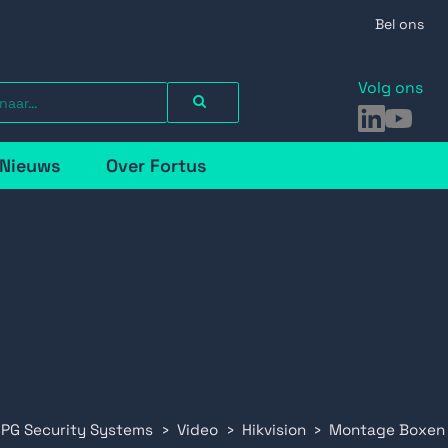
Bel ons
Volg ons
LinkedIn
YouTu
Nieuws
Over Fortus
 PG Security Systems
Video
Hikvision
Montage Boxen