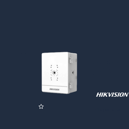
DS-SBOX-
Outdoor
(448.72
Prijs per stuk
Inlogg