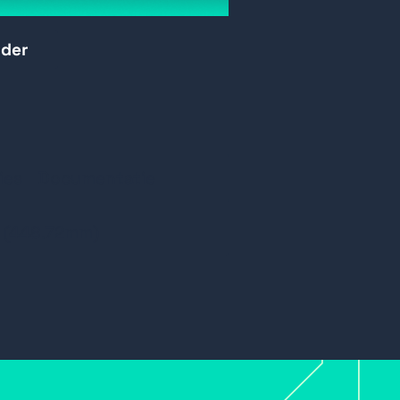
 PTZ en IP-hoornluidsprekers
rder
ies
Documentatie
x (448.72mm)