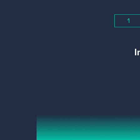
Aantal
-
Belangrijkste kenmerken:
Zeer sterk polymeermateriaal (vl
IP66 & IK10 bescherming
Snelle implementatie en eenvoudige
een paal of muur