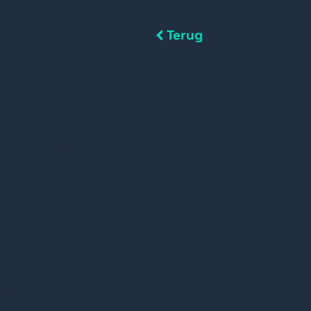
Terug
03 Hikvision
 Montagebox
mm)
en