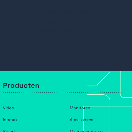
Het gaat over het beschermen van bedrijven,
woningen en mensen. Door samen te werken
creëren we veiligere omgevingen en bouwen
we aan een veiligere toekomst.
We doen het
samen.
Producten
Video
Monitoren
Inbraak
Accessoires
Brand
Mistgeneratoren