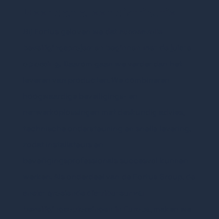
Meer dan alleen distributie
Bij Fortus geloven we dat
succesvolle
beveiligingsprojecten beginnen met de juiste
oplossing.
Daarom gaan we verder dan het
leveren van producten. We combineren
hoogwaardige beveiligings- en
netwerkoplossingen met deskundig advies,
technische ondersteuning en snelle levering,
zodat installateurs en
beveiligingsprofessionals succesvol kunnen
werken.
Als onderdeel van de Fortus Group,
de
snelst groeiende distributeur van
beveiligingsoplossingen in Europa
, maken we