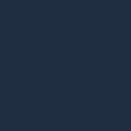
technische kennis en sterke relaties met
toonaangevende fabrikanten ondersteunen
wij onze klanten.
Van advies en
productselectie tot configuratie, levering en
technische ondersteuning.
Samen werken aan veiligheid
Bij Fortus draait alles om samenwerking.
We
zien onszelf niet als leverancier, maar als
partner.
Een partner die meedenkt,
ondersteunt en helpt om projecten succesvol
af te ronden.
Want uiteindelijk gaat
beveiliging over meer dan technologie alleen.