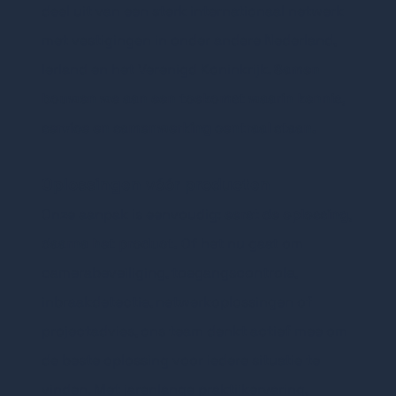
deel uit van een sterk internationaal netwerk
met vestigingen in onder andere Nederland,
Ierland en het Verenigd Koninkrijk.
Samen
bouwen we aan een toekomst waarin kennis,
service en samenwerking centraal staan.
Oplossingen vóór producten
Onze aanpak is eenvoudig:
eerst de oplossing,
daarna het product.
Of het nu gaat om
camerabeveiliging, toegangscontrole,
inbraakdetectie, netwerkoplossingen of
projectadvies, ons team denkt actief mee om
de beste oplossing voor iedere situatie te
vinden.
Met jarenlange praktijkervaring,