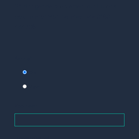
Bij dringende problemen kunt u ons
ook telefonisch bereiken via 0180-
434706.
Aanhef
Dhr.
Mevr.
Voornaam
Tussenvoegsel