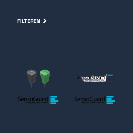
FILTEREN
Terug
SensoGuard
SensoGuard
SensoGuard Kits
Draadloos