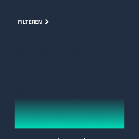
FILTEREN
Terug
Galaxy Dimension
Galaxy® Dimension is een veelzijdige
beveiligingsoplossing met
naadloos
geïntegreerde inbraak- en
toegangscontrolefuncties.
Galaxy®
Dimension is nu voorzien van nieuwe
draadloze
mogelijkheden met een
volledige serie randapparaten.
Door de