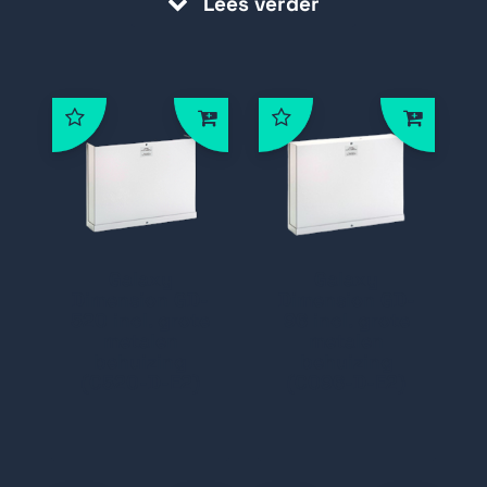
Lees verder
toonaangevende technologie kent het
systeem een
ongeëvenaarde flexibiliteit
en functionaliteit en iedt het een
maximale onafgebroken beveiliging voor
elk bedrijf, ongeacht
de grootte of
complexiteit.
De Galaxy® Dimension kan naadloos
Galaxy
Galaxy
Dimension GD-
Dimension GD-
worden samengevoegd met andere
520 incl. grote
96 incl. grote
systemen, zoals CCTV en
metalen
metalen
behuizing
behuizing
klimaatregeling, zodat het een integraal
(C520-D-E2)
(C096-D-E2)
onderdeel vormt van uw oplossing voor
gebouwenbeheer. De Galaxy®
Dimension-reeks is zeer flexibel, zodat