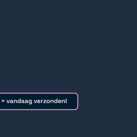
installatie door een
en product voor webshops.
 weten wij dat beveiligen een