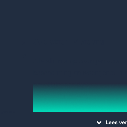
Jablotron Mercury
Alle slimme oplossingen voor op
bescherming en woongenot in é
beveiligingspakket.
Met de Jablotron Mercury is er een sta
kgevers
nog meer installatie gemak te bieden.
Lees ve
smartphone en deze is direct in de cl