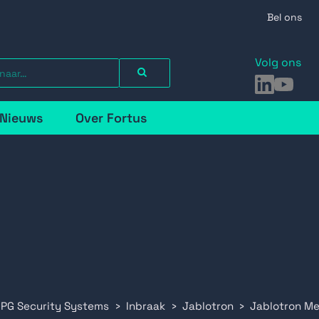
Bel ons
Volg ons
LinkedIn
YouTu
Nieuws
Over Fortus
 PG Security Systems
Inbraak
Jablotron
Jablotron Me