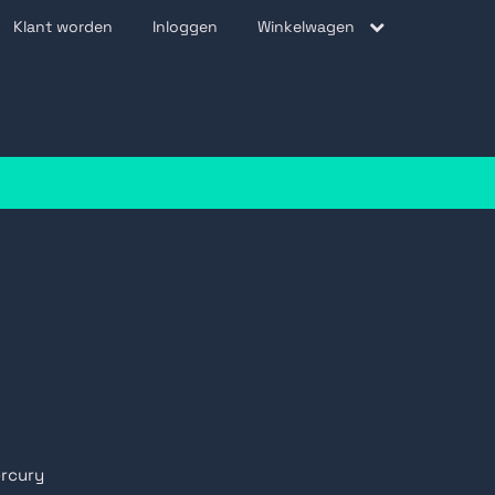
Klant worden
Inloggen
Winkelwagen
be
rcury