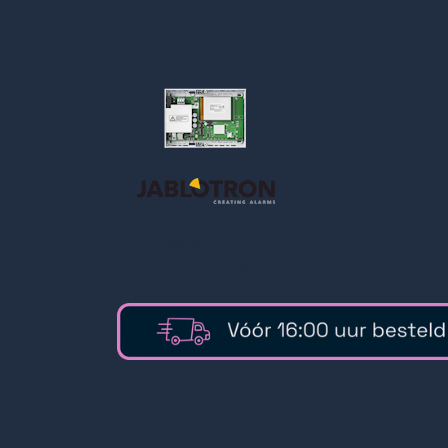
oplevering van dit systeem vereist een 
beveiligingsprofessional en is dus ge
Dankzij 30 jaar ervaring met Jablotron,
vak is voor de erkende installateur.
Mercury
Centrales