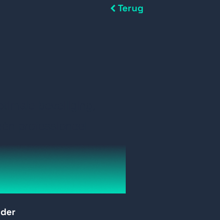
Terug
timale beveiliging,
én professioneel
p gezet om u als installateur
 Scan elk component met je
rder
oud online! De complete