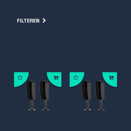
FILTEREN
Terug
IR Barrier 2 beams
bedraad
AV-ABT-I60,
AV-ABT-I100,
ActiView IR
ActiView IR