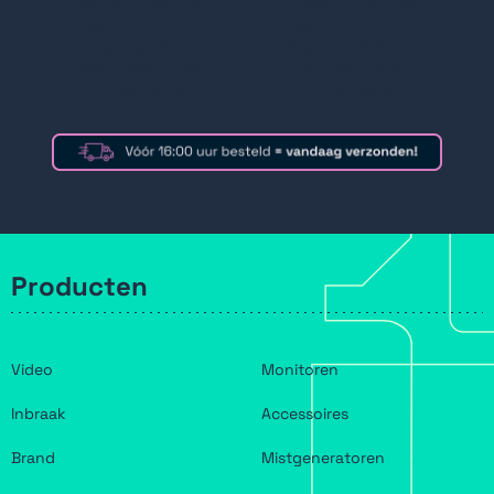
Photoelectric
Photoelectric
Barrier met 2
Barrier met 2
beams, 60m,
beams, 100m,
bedraad incl.
bedraad incl.
brackets
brackets
Producten
Video
Monitoren
Inbraak
Accessoires
Brand
Mistgeneratoren