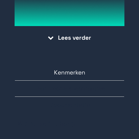
Specifiek afgestemd op
bewakingssystemen
Cache-algoritmen die zijn afgestemd
Lees verder
voor schrijfintensieve toepassingen
met lage bitsnelheid en hoge
aantallen streams die kenmerkend
zijn voor bewakingstoepassingen
Kenmerken
Wijzigen van prioriteit voor
Technische specificaties
schrijftoewijzingen en proactief
cachebeleid
Documentatie
Ondersteuning voor TLER- en ATA-
streams
WD Purple 1TB Schijf
Ondersteunt maximaal acht stations