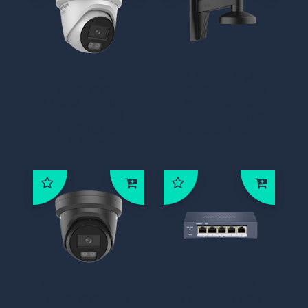
DS-2CD2347G3-
DS-1273ZJ-140
LIS2UY/SL
BLACK Hikvision
2.8MM Hikvision
muurbeugel
ColorVu 3.0
voor o.a. turret
4MP Turret
camera, zwart
2.8mm
DS-2CD2387G3-
DS-3E0505HP-E
LIS2UY/SL 2.8
3 poorten LAN