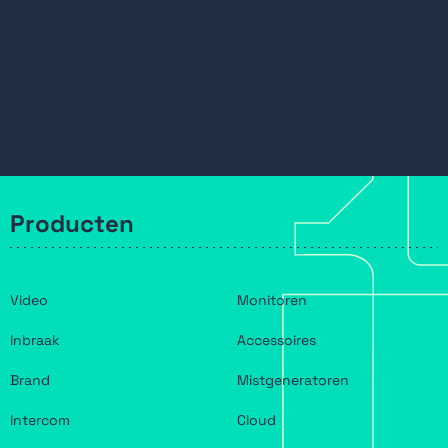
BLA Hikvision
POE en 1 poort
ColorVu 3.0
LAN Hi-POE
8MP Turret,
Gigabit
2,8mm, zwart
unmanaged
Producten
Video
Monitoren
Inbraak
Accessoires
Brand
Mistgeneratoren
Intercom
Cloud