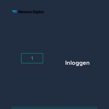
Prijs per stuk
Inloggen
Aantal
-
+
Belangrijke kenmerken:
Minder verlies van videoframes met
opslag van bewakingsklasse