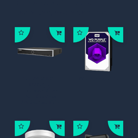
Klanten die dit product
bestelden, bestelden ook:
DS-7604NXI-
WD Purple 2TB
K1/4P(D)
Hikvision 4-ch
PoE K Series
AcuSense NVR