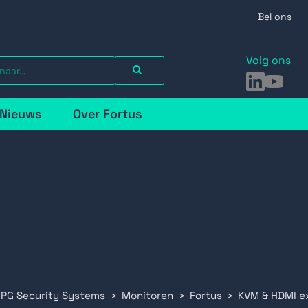
Bel ons
Volg ons
LinkedIn
YouTu
Nieuws
Over Fortus
 PG Security Systems
Monitoren
Fortus
KVM & HDMI ex