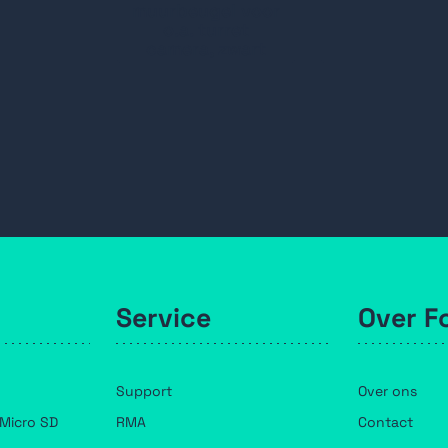
muurbeugel voor
o.a. turret
camera, zwart
Service
Over F
Support
Over ons
Micro SD
RMA
Contact