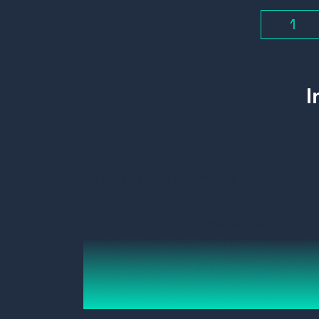
-
Belangrijkste kenmerken:
Ondersteunt 4K@60Hz HDMI-signa
Cat6/6A/7-kabel.
Ondersteunt 18 Gbps, HDR10, YU
Met EDID passback, TX met loop-