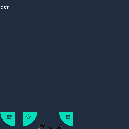
rder
M, LPCM, DTS HD,
DTS Audio.
oetsenbord en muis.
ies
Documentatie
ender met PoC
estelden, bestelden