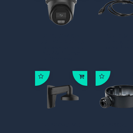
DS-2CD2347G3-
FOR-HDMI-
LIS2UY/SL 2.8 BLA
Fortus, HD
Hikvision ColorVu
kabel 1 me
3.0 4MP Turret
2.8mm zwart
DS-1273ZJ-140
DS-1280ZJ-
BLACK Hikvision
BLACK