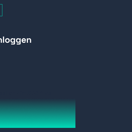
+
al tot
70m/230 ft via
V4:4:4.
out.
RX met 3,5 mm stereo-