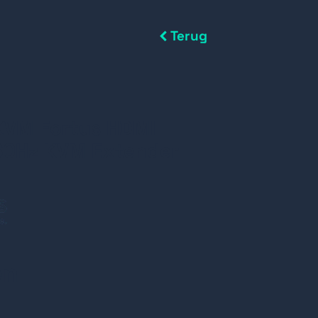
Terug
VM Fortus HDMI
0Hz KVM Extender
en