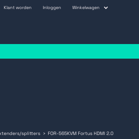
Klant worden
Inloggen
Winkelwagen
be
tenders/splitters
FOR-565KVM Fortus HDMI 2.0