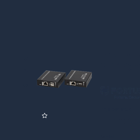
FOR-565K
2.0 4K@6
Prijs per stuk
Inlogg
Aantal