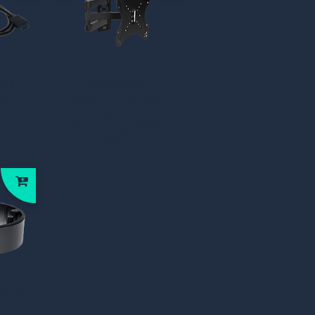
1M
FOR-VESA-
MI
DOUBLE Fortus
ter
dubbele arm VESA
muurbeugel 14-
43"
DM21