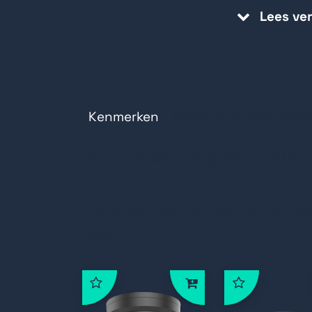
audiopoort.
Lees ve
Audioformaten ondersteunen PC
Ondersteunt KVM-bediening met t
Wandmontage mogelijk.
Kenmerken
Technische specificat
Fortus HDMI 2.0 4K@60Hz KVM Ext
Klanten die dit product b
ook: