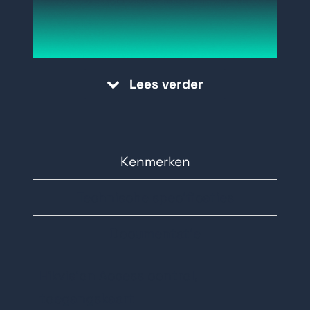
lezers
Afmetingen: 85.5mm × 54mm ×
0.8mm
Lees verder
Gewicht: < 5.6g
Materiaal: PVC
Kleur: wit
Kenmerken
Technische specificaties
Documentatie
Hikvision Access control,
toegangskaart