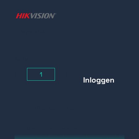
Prijs per stuk
Inloggen
Aantal
-
+
Belangrijke kenmerken:
Geschikte modellen:
toegangsoplossingen met EM