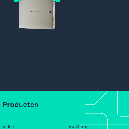
DS-K2604T,
Hikvision
deurcontroller
Pro-Series, 4
deuren
Producten
Video
Monitoren