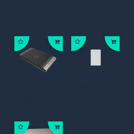
Klanten die dit product
bestelden, bestelden ook:
Desktop
Mifare kaart,
kaartlezer t.b.v
S50+TK4100
inleren, DS-
K1F100-D8E