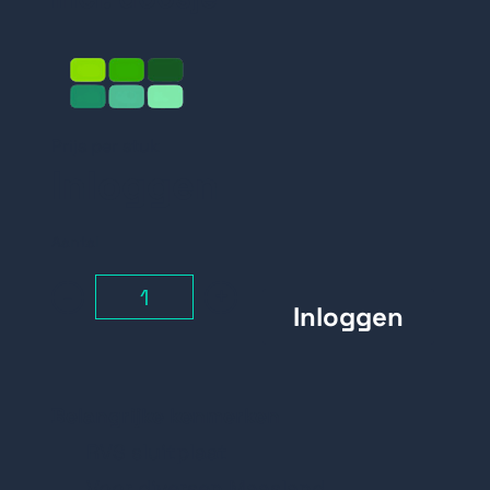
Prijs per stuk
Inloggen
Aantal
-
+
Belangrijke kenmerken
RVS sluitplaat
Voor diversen Maasland