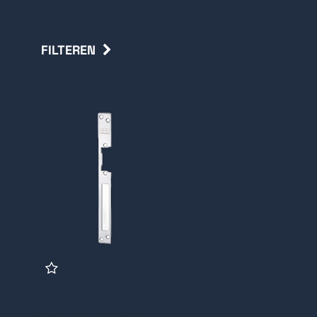
FILTEREN
Terug
10LP, Lange sluitplaat RVS
incl. doosje