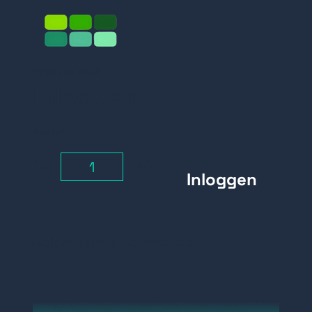
Prijs per stuk
Inloggen
Aantal
-
+
Belangrijkste Kenmerken:
Opbouw RVS montage box voor de