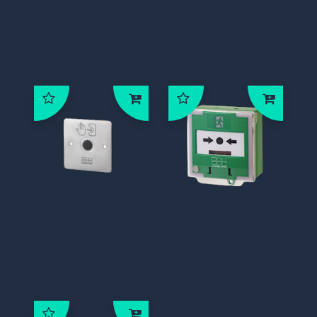
Klanten die dit product
bestelden, bestelden ook:
KCV100
330PGL,
alarmdrukknop
PRO groen, LED,
3-polig,
inclusief
afdekraam