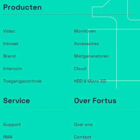
Producten
Video
Monitoren
Inbraak
Accessoires
Brand
Mistgeneratoren
Intercom
Cloud
Toegangscontrole
HDD & Micro SD
Service
Over Fortus
Support
Over ons
RMA
Contact