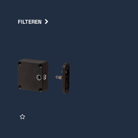
FILTEREN
Terug
TL101U, Elektrische
vitrinegrendel