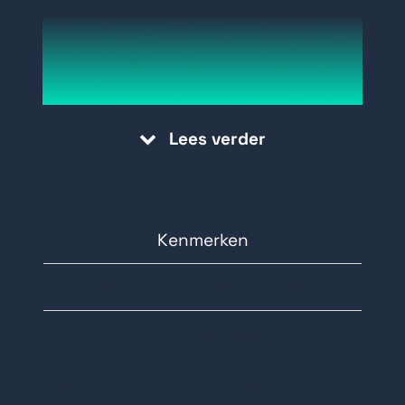
Opbouwuitvoering
Arbeidsstroom
Geschikt voor 12V - 28V AC/DC
Verticaal of horizontaal te
Lees verder
monteren
Geschikt voor draai- en
schuifdeurtoepassingen
Getest op 500.000 operaties
Kenmerken
Voorzien van slot- en
Technische specificaties
deurstandsignalering
Documentatie
Elektrische vitrinegrendel 12-28V