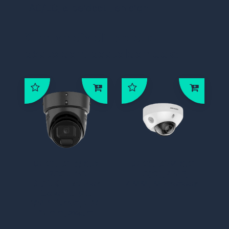
AC/DC, arbeidsstr. en sign
Klanten die dit product
bestelden, bestelden ook:
DS-2CD2H87G3-
DS-2CD2547G2-
LIZS2UY/SL
LS(C), 4MP,
BLACK Hikvision
4MM, Microfoon
ColorVu 3.0
8MP Turret, 2.8-
12mm, zwart