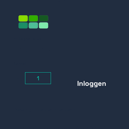
Prijs per stuk
Inloggen
Aantal
-
+
Belangrijke kenmerken:
1.000 N houdkracht (ca. 100 kg)