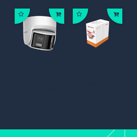
DS-
DS-1LN6-UU,
2CD2346G2P-
CAT6 kabel,
ISU/SL(2.8MM)
0.565 mm,
(C), 4MP 2.8MM
305m, CPR
30m IR, WDR,
gekeurd
Panoramisch
beeld