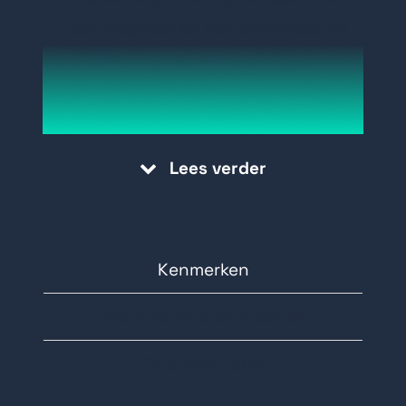
een magneet en een ankerplaat die
op het kozijn en deur worden
gemonteerd
Als de ankerplaat tegen de magneet
aan wordt gedrukt en de spanning
Lees verder
staat op de magneet dan vergrendelt
deze
Door de spanning te onderbreken
wordt de magneet ontgrendeld
Kenmerken
Standaard voorzien van spoel- en
Technische specificaties
deurstandsignalering, timer en LED
indicatie
Documentatie
Geschikt voor 12V= en 24V= en