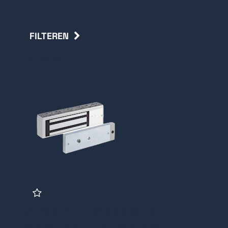
FILTEREN
Terug
37SSMDT Maasland
magneet, houdkracht