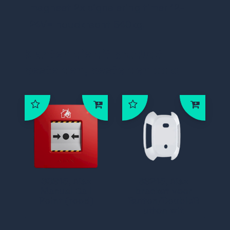
horizontaal of verticaal te monteren
magneet 2x signalering timer 12-
24V= houdkracht 540kg.
Klanten die dit product
bestelden, bestelden ook:
60815, Ajax
38215, Ajax
Manual Call
bracket voor
Point (rood)
Button/DoubleB
utton wit