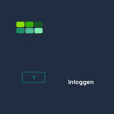
540kg.
Prijs per stuk
Inloggen
Aantal
-
+
Belangrijke kenmerken:
Sterke vergrendeling bestaande uit