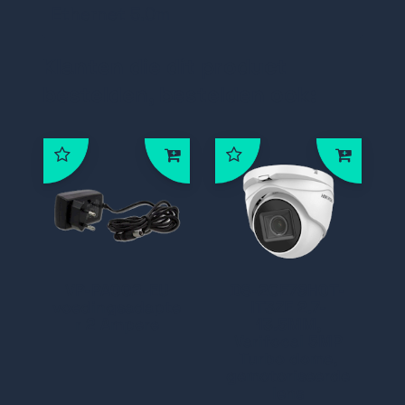
hoogste resolutie, rijke en
Ethernet 5.0m
natuurlijke kleuren en hoog
Klanten die dit product
contrast
bestelden, bestelden ook:
VP-PA002-EU
DS-2CE79H0T-
voedingsadapte
IT3ZE 2.7-
r 2 Ampere
13.5MM,
Varifocal 5MP
Turbo dome,
gemotoriseerde
lens