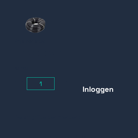
Prijs per stuk
Inloggen
Aantal
-
+
Belangrijke kenmerken:
Deze High Speed HDMI-kabel met