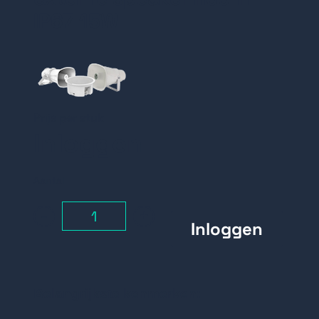
IP67 15W
Prijs per stuk
Inloggen
Aantal
-
+
Belangrijkste kenmerken: