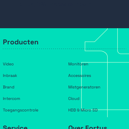
15W versterker, voeding via PoE
Fortus, 15W IP speaker hoorn
Producten
Video
Monitoren
Inbraak
Accessoires
Brand
Mistgeneratoren
Intercom
Cloud
Toegangscontrole
HDD & Micro SD
Service
Over Fortus