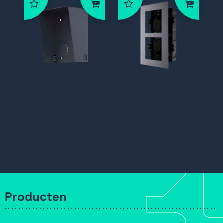
DS-KABD8003-
DS-KD-ACF2,
RS1, Regenkap
Inbouwframe 2
t.b.v. Frame 1
Modules
Module
Producten