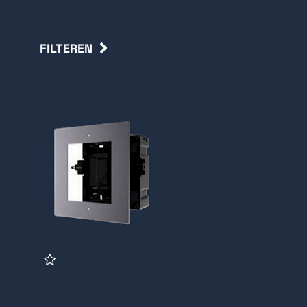
FILTEREN
Terug
DS-KD-ACF1, Inbouwframe
1 Module