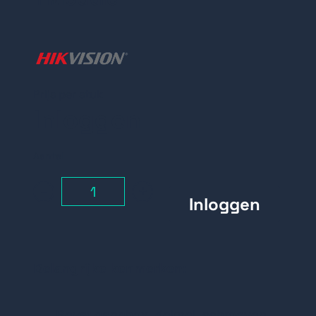
Prijs per stuk
Inloggen
Aantal
-
+
Belangrijke kenmerken:
Bevat gangbox, deksel, schroeven,