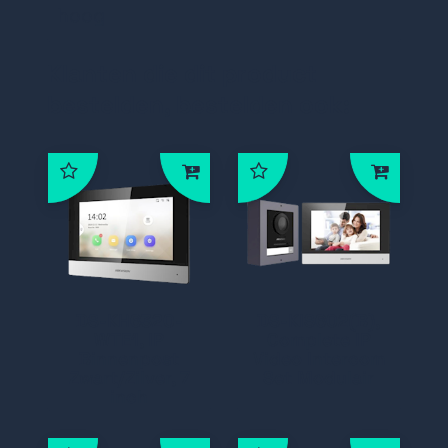
hoog
Klanten die dit product
bestelden, bestelden ook:
DS-KH6320-
DS-KIS602(B),
WTE1, IP
Complete IP
Binnenpost
Video Intercom
Zwart/Zilver, 7
Set Modulair
inch