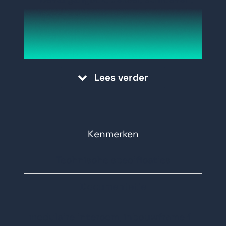
lijnen, etc.
Past zich aan aan inbouwmontage
met één module
Maten inbouwbak exclusief afstand
Lees verder
houders:
Afmeting inbouwbak (zwart): 107 x
117 x 45mm (breed x hoog x diep)
Afmeting frame: 124 x 134 x 4mm
Kenmerken
(breed x hoog x diep)
Technische specificaties
Documentatie
modulaire intercom, inbouwframe 1