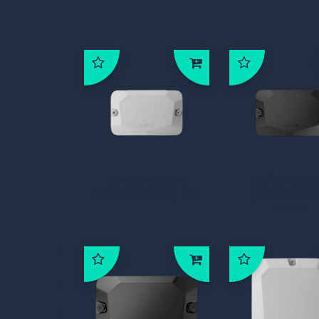
63138 Case A
63139 Cas
(106x168x56) wit
(106×168×
zwart