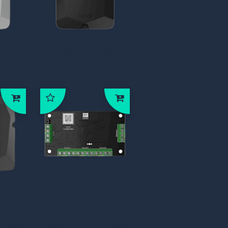
e C
67829 Case C
) wit
(260x210x93)
zwart
e D
143609 Superior
33)
LineSplit Fibra