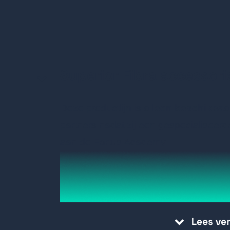
Superior Fibra accessori
Deze productlijn is
alleen beschikbaa
partners nadat zij een gespecialiseer
aan de Fortus Academy.
Lees ve