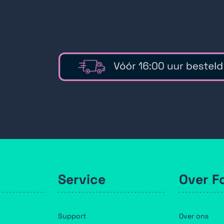
117732 Superior
LineSupply (75W)
Fibra zwart
Service
Over F
Support
Over ons