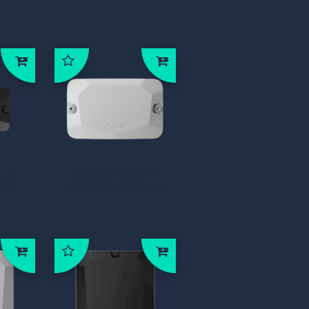
e A
62946 Case B
56)
(175×225×57) wit