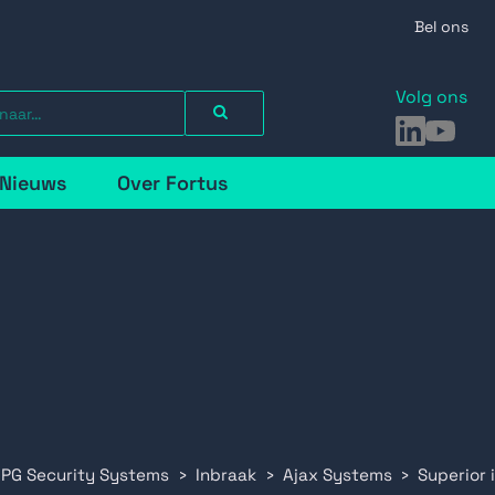
Bel ons
Volg ons
LinkedIn
YouTu
Nieuws
Over Fortus
 PG Security Systems
Inbraak
Ajax Systems
Superior 