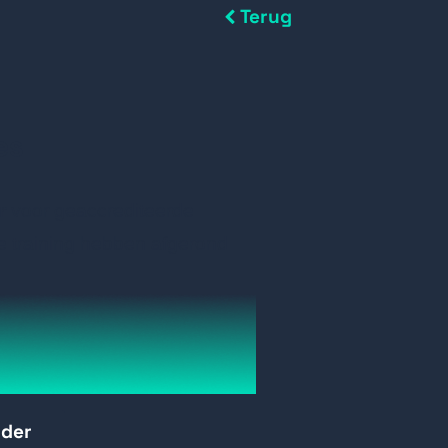
Terug
es
r
voor geaccrediteerde
de training hebben afgerond
rder