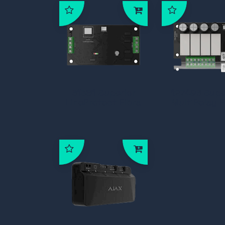
61381 Superior
127496 Supe
LineProtect Fibra
MultiRelay F