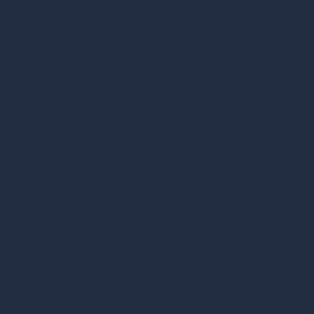
Superior knoppen
Superior keypads
Superior sirenes
Superior integratie modules
Superior Fibra accessories
Superior Fibra bekabeling
Residence brand
Comfort & Automation
Accessoires
Mobiele oplossing
Jablotron
Jablotron Mercury
Honeywell
Jablotron 100+
MaxPro Intrusion
Hikvision