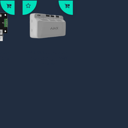
rior
117733 Superior
ibra
LineSupply (75W)
Fibra wit