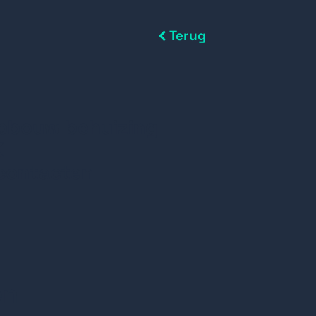
Terug
Opbouw behuizing
K
contacten
en