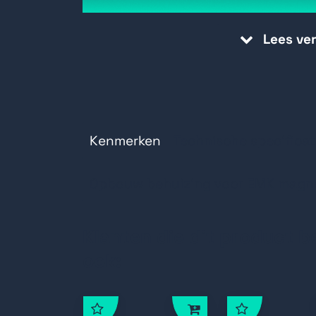
Lees ve
Kenmerken
Technische specificat
Opbouw behuizing voor EMK magn
Klanten die dit product b
ook: