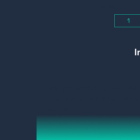
Aantal
-
Link opbouwbehuizing EMKAT6/8
Geschikt voor EMK46R en EMK4
Kleur: wit