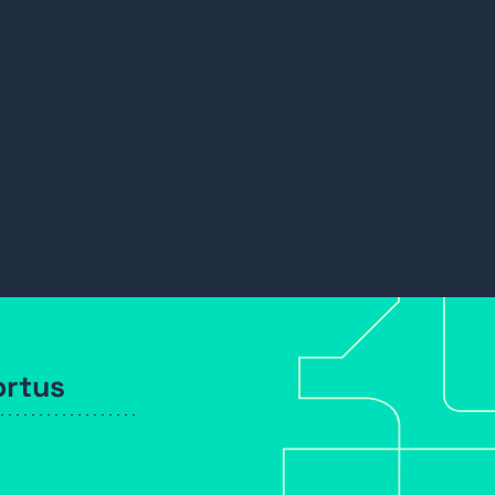
K,
tact
tand,
l
ortus