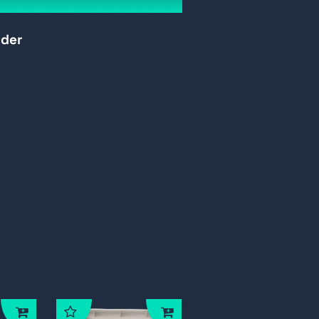
rder
ies
Documentatie
eetcontacten
estelden, bestelden