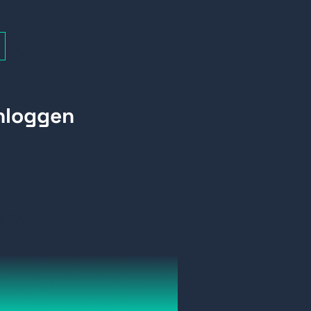
+
6LSA