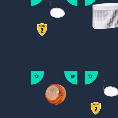
EMK-46 R1K,
Satep
grade 2
binnensire
magneetcontact
Betty
met 1k weerstand,
2m kabel