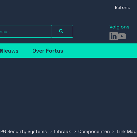
Bel ons
Volg ons
LinkedIn
YouTu
Nieuws
Over Fortus
 PG Security Systems
Inbraak
Componenten
Link Ma