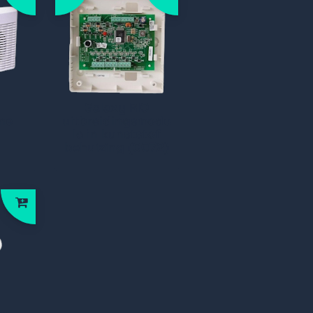
Galaxy RIO
ne
uitbreidingsmodu
le in kunststof
behuizing (C072)