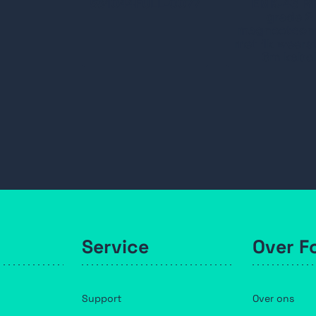
531044FULL-0077
EMK-46 R1
grade 2
magneetcon
met 1k weers
6m kabe
Service
Over F
Support
Over ons