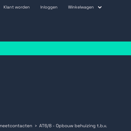
Klant worden
Inloggen
Winkelwagen
be
gneetcontacten
AT6/8 - Opbouw behuizing t.b.v.