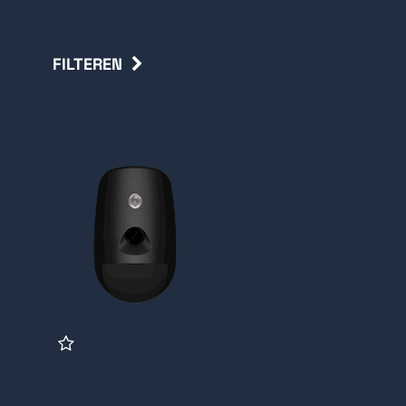
FILTEREN
Terug
DS-PDPC12PF-EG2-WE
BLACK, Wireless PIR-