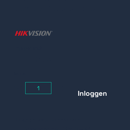
Camera Detector black
Prijs per stuk
Inloggen
Aantal
-
+
Belangrijkste Kenmerken:
Detectiebereik: 12m / 85,9°