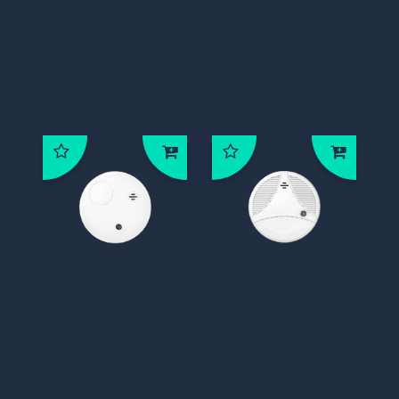
Wireless PIR-Camera Detector black
Klanten die dit product
bestelden, bestelden ook:
DS-PDSMK-E-
DS-PDCO-E-WE,
WE, Wireless
Wireless Carbon
Photoelectric
Monoxide
Smoke Detector
Sensor