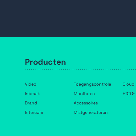
Link Magneetcontacten
Galaxy Communicatie
ActiView Ontvangers draadloos
Batterijen
Filteren
Cooper Safety
Galaxy Toegangscontrole
ActiView Brackets
sluiten
Bedrade Sirenes
Galaxy Voedingen
Galaxy service artikelen
Galaxy Afstandsbedieningen & tags
Honeywell Kits
Producten
Video
Toegangscontrole
Cloud
Inbraak
Monitoren
HDD & 
Brand
Accessoires
Intercom
Mistgeneratoren