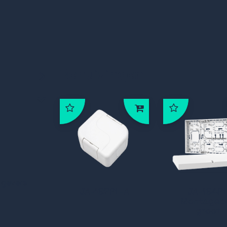
Behuizingen
kgevers
JA-192PL-A
JA-194P
Montageb
groot