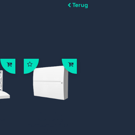
Terug
L
PLV-CP-L,
ox
behuizing
formaat JA-106 /
JA-83