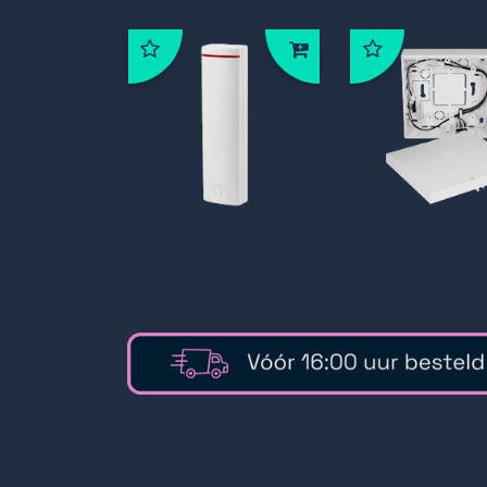
PLV-JA111R
JA-195PL
Behuizing voor
Montagebox
Radio Module
sabotagecon