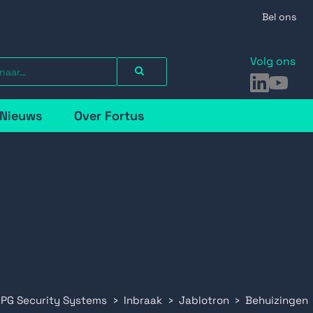
Bel ons
Volg ons
LinkedIn
YouTu
Nieuws
Over Fortus
 PG Security Systems
Inbraak
Jablotron
Behuizingen