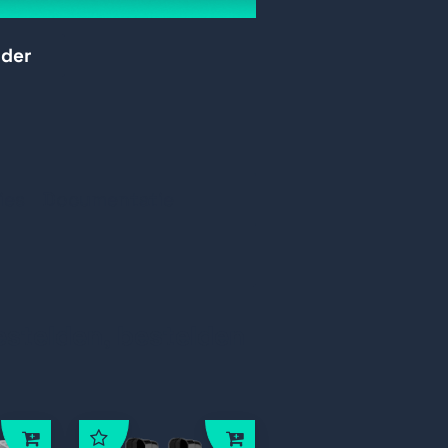
rder
ies
Documentatie
estelden, bestelden