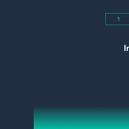
Aantal
-
Belangrijkste kenmerken:
Ontvanger voor ActiView Beam op
Communicatie op 433MHz
Toepassing koppeling draadloze 
Inclusief 4x input draadloos