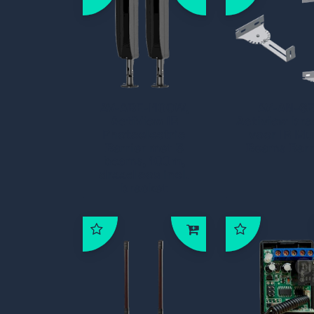
AV-ABE-I100W,
AV-AN-6Z
ActiView IR
Actiview bra
Photoelectric
voor IR Mu
Barrier met 3
Beams Barr
beams, 100m,
draadloos incl.
bracket