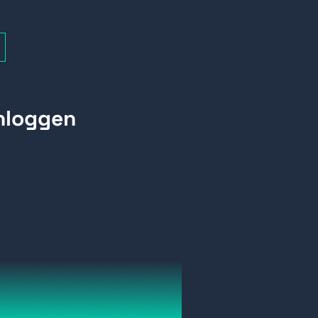
+
lossingen draadloos
ActiView Beam oplossingen