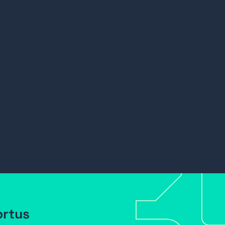
J,
eiver
input
utput
ortus