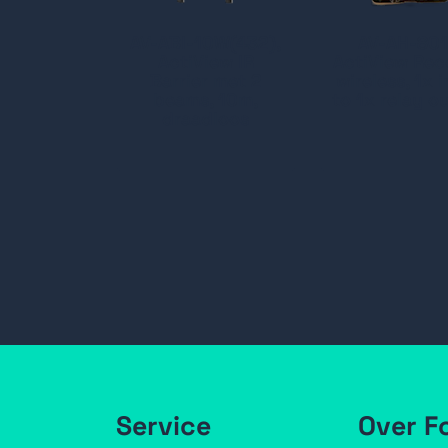
AV-ABI-10W(432),
AV-AH-801
ActiView IR
ActiView Rec
Barrier met 2
wireless, 1x 
beams, 10m,
to 1x relay o
draadloos
Service
Over F