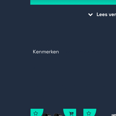
4x relay output (NC/NO)
Lees ve
Kenmerken
Technische specificat
x
Klanten die dit product b
ook: