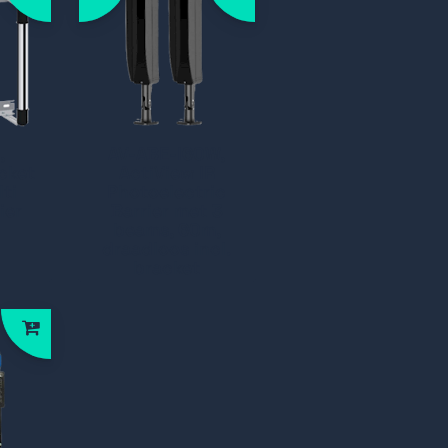
,
AV-ABE-I60W,
cket
ActiView IR
lti
Photoelectric
ier
Barrier met 3
beams, 60m,
draadloos incl.
bracket