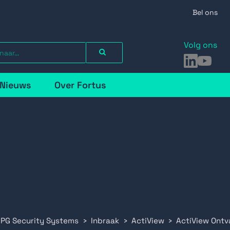
Bel ons
Volg ons
LinkedIn
YouTu
Nieuws
Over Fortus
 PG Security Systems
Inbraak
ActiView
ActiView Ontv