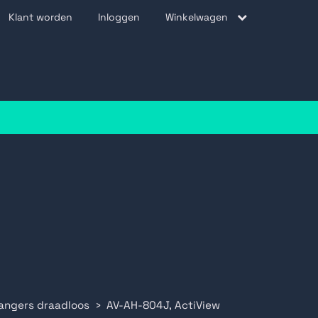
Klant worden
Inloggen
Winkelwagen
be
angers draadloos
AV-AH-804J, ActiView