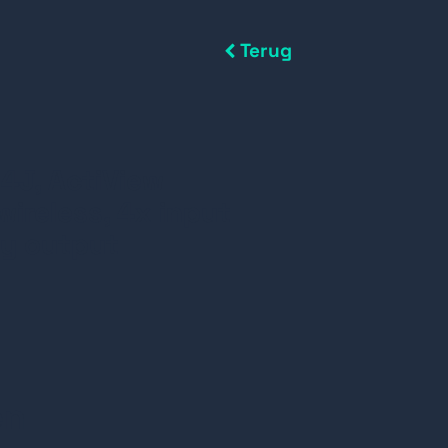
Terug
4J, ActiView
wireless, 4x input
ay output
en