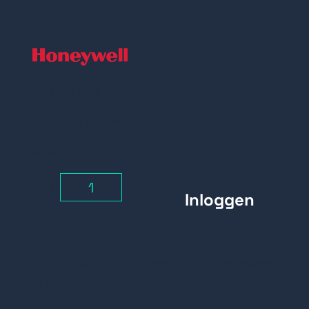
Prijs per stuk
Inloggen
Aantal
-
+
RS485-uitbreidingseenheid met twee
lijnen
Levering: