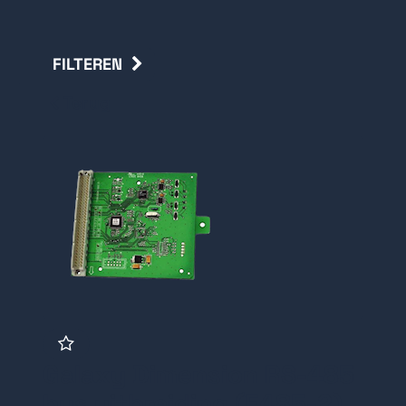
FILTEREN
Terug
Galaxy Dimension RS-485
bus uitbreiding (E485-2)