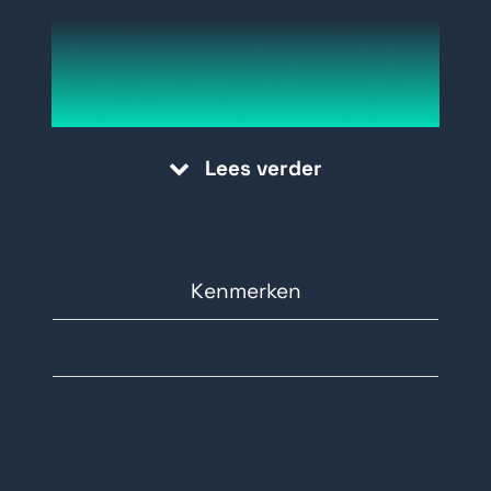
E485-2 - Galaxy Dimension RS-485
bus uitbreiding
Lees verder
Kenmerken
Technische specificaties
Documentatie
RS-485 uitbreidingsmodule 2 lijnen