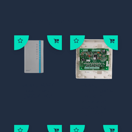
Klanten die dit product
bestelden, bestelden ook:
Galaxy MAX4
Galaxy RIO
kaartlezer
uitbreidingsmo
(MX04-NC)
dule in
kunststof
behuizing
(C072)