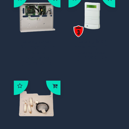
Galaxy Smart
Galaxy MK7
PSU met RIO in
proximity LCD
metalen
bediendeel
behuizing
(CP038-02)
(P026-01-B)
Galaxy G3 /