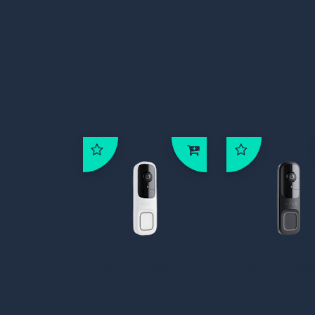
Ajax Systems AI deurbel
n
* 66390 Baseline
* 66391 Base
AI deurbel wit
AI deurbel z