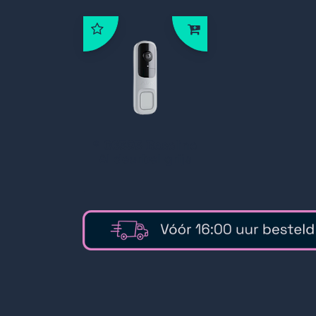
* 66393 Baseline
AI deurbel grijs