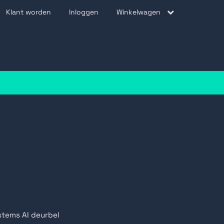
Klant worden
Inloggen
Winkelwagen
be
stems AI deurbel