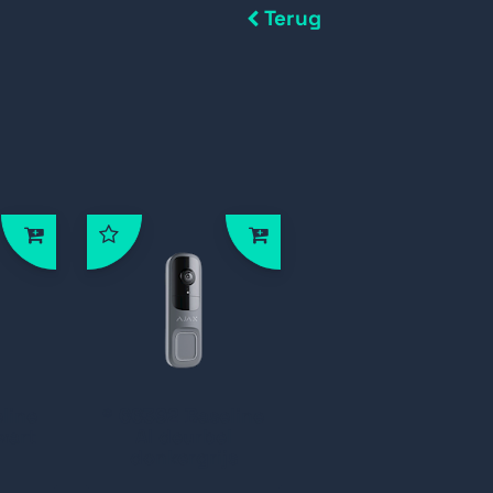
Terug
line
* 66392 Baseline
wart
AI deurbel
donkergrijs