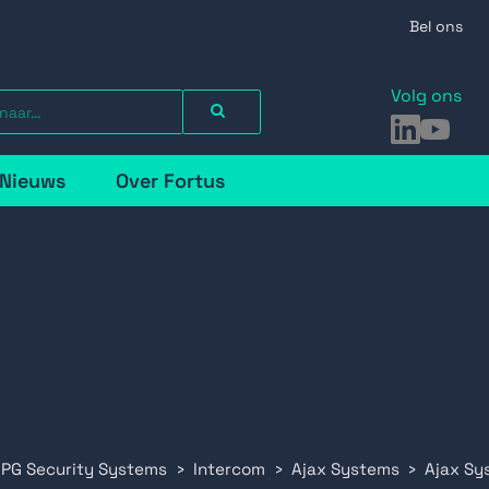
Bel ons
Volg ons
LinkedIn
YouTu
Nieuws
Over Fortus
 PG Security Systems
Intercom
Ajax Systems
Ajax Sy