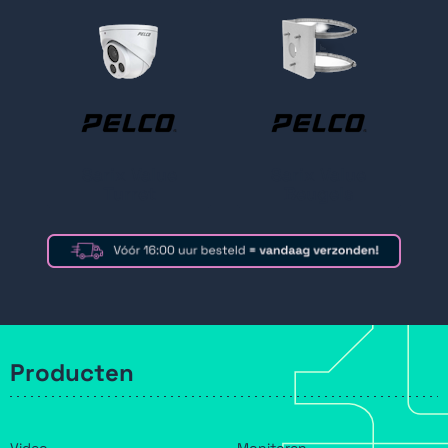
Sarix Value
Sarix Value
Turret
Beugels
Producten