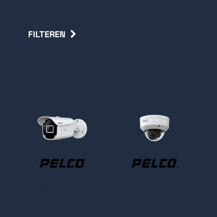
FILTEREN
Terug
Sarix Value Serie
Sarix Value
Sarix Value
Bullet
Dome