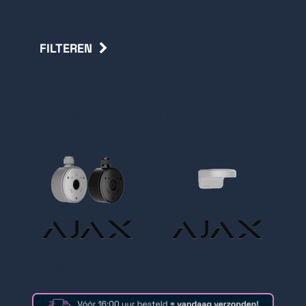
FILTEREN
Terug
Camerabeugels
JunctionBox
MountCam A&B