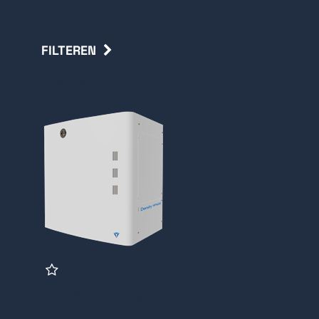
FILTEREN
Terug
Density mistmachine HP
14000 (inclusief vloeistof)