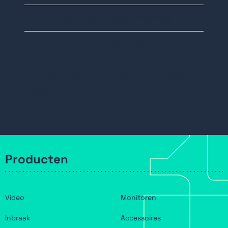
hardwareaanpassing
Technische specificaties
Afmetingen: 435mm x 440mm x
305mm
Documentatie
Gewicht: 59Kg.
4+1 (voor PIR) input en 4x relay
DENSITY HP 14000 (with fluid bag
output
5000 ml)
Levering
inclusief
vloeistof 5000ml.
Producten
Video
Monitoren
Inbraak
Accessoires