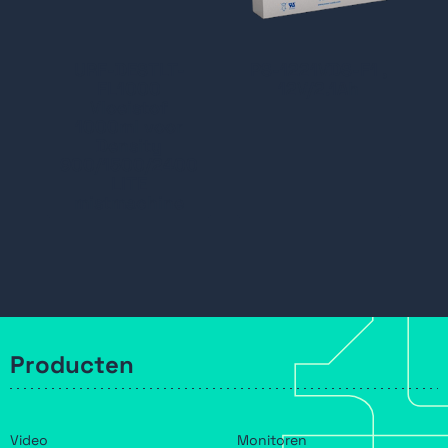
URF-DESTLT-
PS-1221VDS-F1 ,
FL1000
12V/2.1Ah
Vloeistof
1000ml voor
Density
900/1500/2400
LITE
mistmachine
Producten
Video
Monitoren