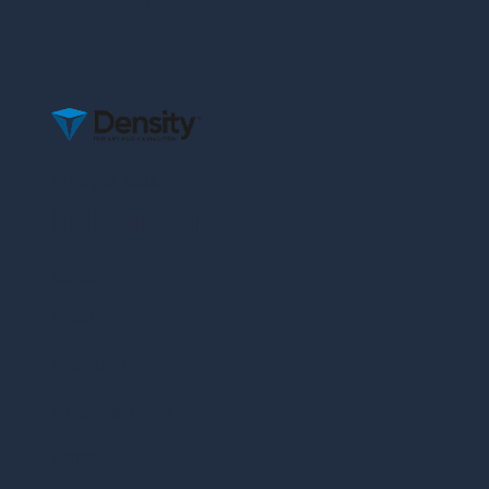
vloeistof)
Prijs per stuk
Inloggen
Opties
Accu
Vloeistof
Yuasa Accu 12V
2.3Ah.
Accessoires
Vloeistof 1000ML
Muurbeugel
Aantal