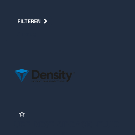
FILTEREN
Terug
URF-DEST-AIRBASIC-FLUID
Vloeistof 500ml voor