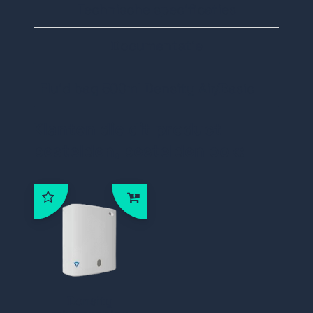
Technische specificaties
Documentatie
Fluid bag 500ml Density Air/Basic
Klanten die dit product
bestelden, bestelden ook:
Density