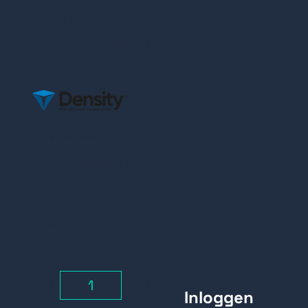
Density BASIC & AIR
mistmachine
Prijs per stuk
Inloggen
Opties
Vloeistof
Vloeistof 500ML
Aantal
-
+