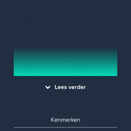
Belangrijkste kenmerken:
Geschikt voor de Density BASIC en
AIR modellen
Inhoud 500ml.
Lees verder
Kenmerken