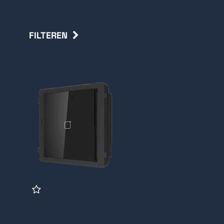
FILTEREN
Terug
DS-KD-M, Module
Intercom, Kaartlezer