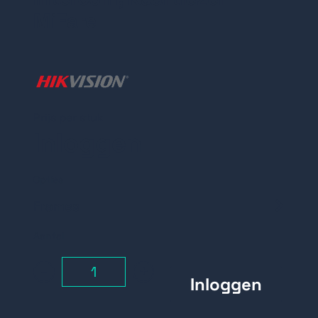
MiFare
Prijs per stuk
Inloggen
Opties
Frames
Opbouwframe, 1
Aantal
module
-
+