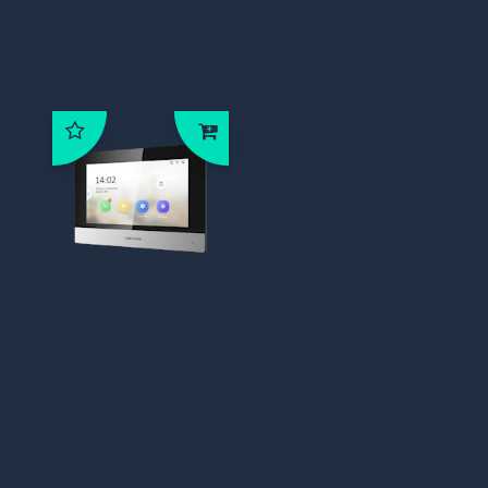
Opbouwframe 3
Opbouwframe 2
Modules, RVS
Modules, RVS
DS-KH6320-
WTE1, IP
Binnenpost
Zwart/Zilver, 7
inch