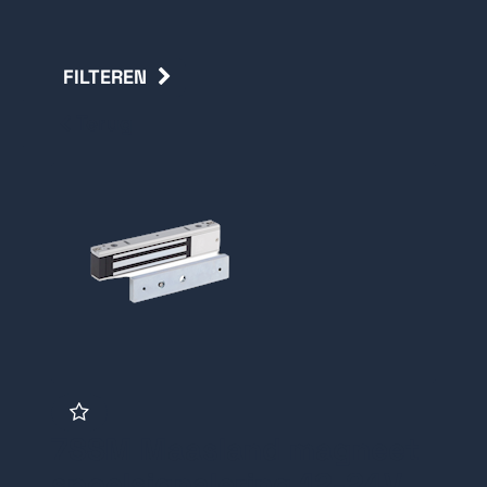
FILTEREN
Terug
7SSM Maasland magneet
spoelsignalering 12-24V