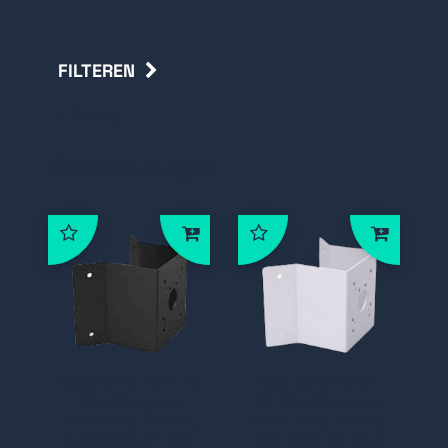
FILTEREN
Terug
Wandbeugel
ACC-CRN-BRA-B
ACC-CRN-BRA-
Hoekbeugel
W Hoekbeugel
voor Ava Dome,
voor Ava Dome,
Ava 360 en Ava
Ava 360 en Ava