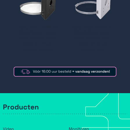
ACC-POL-BRA-B
ACC-POL-BRA-W
Mastklem voor
Mastklem voor
Ava Dome, Ava
Ava Dome, Ava
360 en Ava
360 en Ava
Bullet, zwart
Bullet, wit
Producten
Video
Monitoren