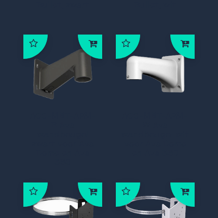
Bullet, zwart
Bullet, wit
ACC-MNT-ARM-
ACC-MNT-ARM-
B Ava
W Ava
wandbeugel
wandbeugel wit
zwart voor Ava
voor Ava Dome
Dome en Ava
en Ava 360
360