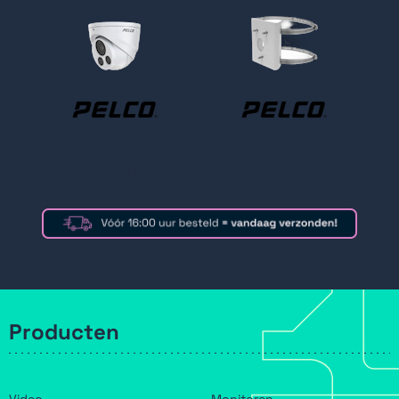
Sarix Value
Sarix Value
Turret
Beugels
Producten