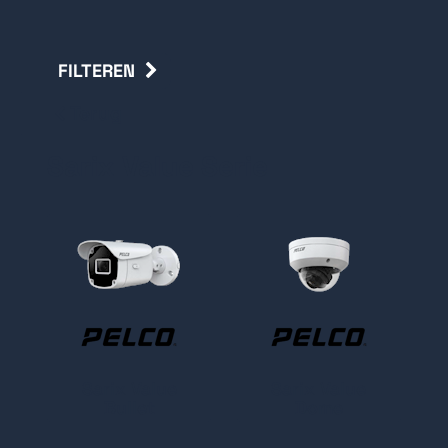
FILTEREN
Terug
Sarix Value Serie
Sarix Value
Sarix Value
Bullet
Dome