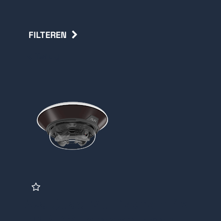
FILTEREN
Terug
Ava Quad Multisensor 4x
5MP, 360 graden, zwart