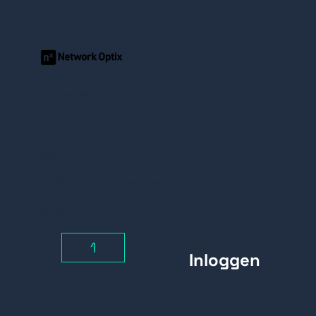
Prijs per stuk
Inloggen
Opties
NX Witness licenties
camera licentie
Aantal
-
+
I/O licentie