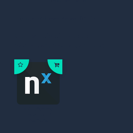
Documentatie
Fortus mid level server 64 TB
Klanten die dit product
bestelden, bestelden ook:
NX Lifetime
licentie - 1
camera