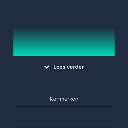
Belangrijkste kenmerken:
Video Management Solutions server
Encoder licentie 4
kanalen
Inclusief Linux Ubuntu OS
Intel Xeon E-2434 3.4GHz processor
PowerEdge R360 Moederbord met
Videowall licentie
Broadcom 5720 dual 1GB on-board
Lees verder
16GB UDIMM 5600MT/s ECC
geheugen
4x 16TB SATA HDD 6Gbps 3.5"
Dual redundant Powersupply 700W
Kenmerken
Titanium
Technische specificaties
Afmetingen: 42.8mm (H) x 482mm
(B) x 496.8mm (D)