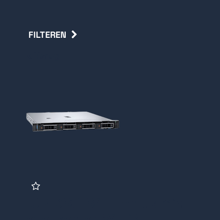
FILTEREN
Terug
FOR-360-64T Fortus mid
level server 64 TB